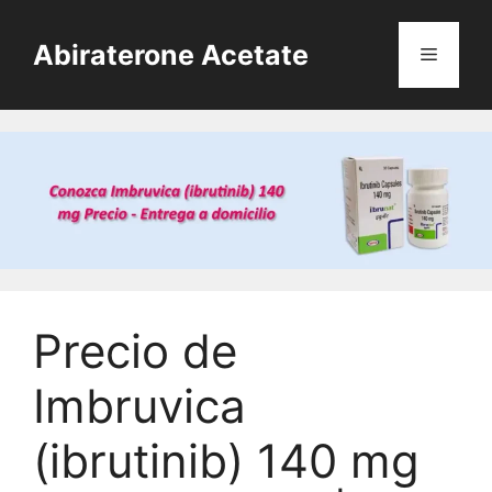
Skip
to
Abiraterone Acetate
Menu
content
Precio de
Imbruvica
(ibrutinib) 140 mg