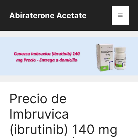
Skip
to
Abiraterone Acetate
Menu
content
Precio de
Imbruvica
(ibrutinib) 140 mg